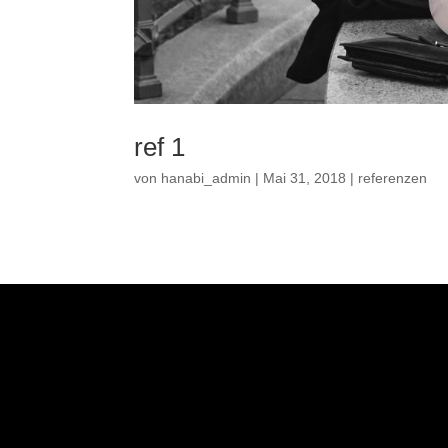
ref 1
von
hanabi_admin
|
Mai 31, 2018
|
referenzen
Kontakt
Impressum
AGB
Cookie-Richtlinie (EU)